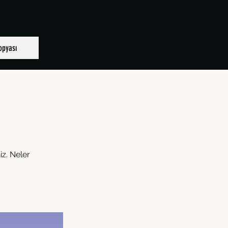
opyası
z. Neler